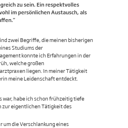
reich zu sein. Ein respektvolles
wohl im persönlichen Austausch, als
ffen.“
ind zwei Begriffe, die meinen bisherigen
ines Studiums der
agement konnte ich Erfahrungen in der
rüh, welche großen
rztpraxen liegen. In meiner Tätigkeit
erin meine Leidenschaft entdeckt.
s war, habe ich schon frühzeitig tiefe
h zur eigentlichen Tätigkeit des
ur um die Verschlankung eines