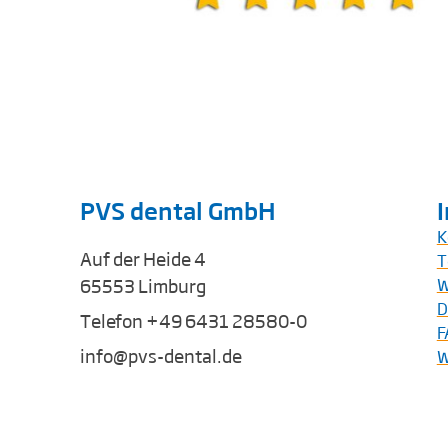
PVS dental GmbH
K
Auf der Heide 4
T
65553 Limburg
W
D
Telefon +49 6431 28580-0
F
info@pvs-dental.de
W