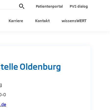
Patientenportal
PVS dialog
Karriere
Kontakt
wissensWERT
telle Oldenburg
g
0-0
.de