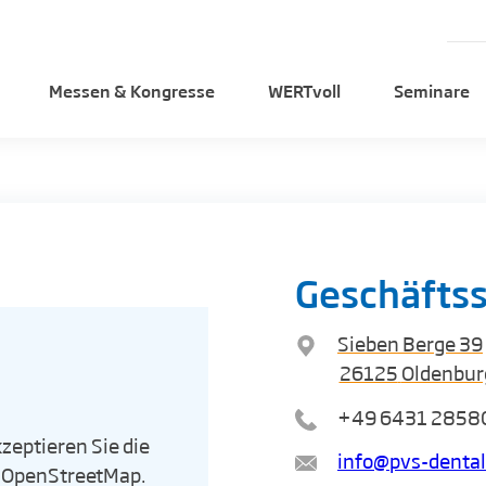
Messen & Kongresse
WERTvoll
Seminare
Geschäftss
Sieben Berge 39
26125
Oldenbur
+49 6431 2858
zeptieren Sie die
info@pvs-dental
 OpenStreetMap.