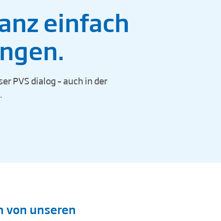
anz einfach
ungen.
er PVS dialog – auch in der
.
ch von unseren