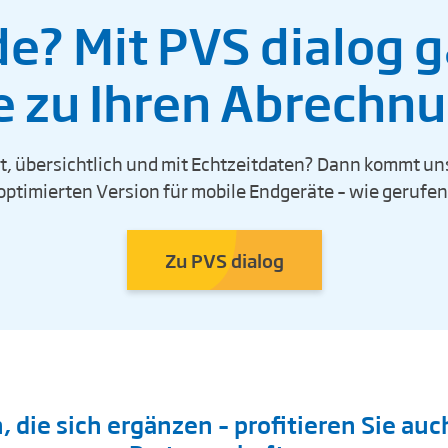
e? Mit PVS dialog g
e zu Ihren Abrechn
, übersichtlich und mit Echtzeitdaten? Dann kommt uns
optimierten Version für mobile Endgeräte – wie gerufen
Zu PVS dialog
die sich ergänzen – profitieren Sie au