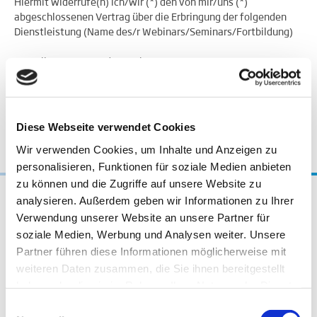
Hiermit widerrufe(n) ich/wir (*) den von mir/uns (*)
abgeschlossenen Vertrag über die Erbringung der folgenden
Dienstleistung (Name des/r Webinars/Seminars/Fortbildung)
Bestellt am (Datum der Buchung)
Name des/der Verbraucher (Name, Vorname)
Anschrift des/der Verbraucher(s)
Diese Webseite verwendet Cookies
Unterschrift des/der Verbraucher(s)
Wir verwenden Cookies, um Inhalte und Anzeigen zu
Datum
personalisieren, Funktionen für soziale Medien anbieten
zu können und die Zugriffe auf unsere Website zu
analysieren. Außerdem geben wir Informationen zu Ihrer
Verwendung unserer Website an unsere Partner für
soziale Medien, Werbung und Analysen weiter. Unsere
Partner führen diese Informationen möglicherweise mit
weiteren Daten zusammen, die Sie ihnen bereitgestellt
haben oder die sie im Rahmen Ihrer Nutzung der Dienste
gesammelt haben.
Einwilligungsauswahl