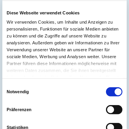
Patienten haben zwei einfache
Möglichkeiten, sich für diesen Service
Diese Webseite verwendet Cookies
anzumelden
Wir verwenden Cookies, um Inhalte und Anzeigen zu
personalisieren, Funktionen für soziale Medien anbieten
Selbstständige Registrierung:
Mit einer
zu können und die Zugriffe auf unsere Website zu
vorhandenen Papierrechnung und der
analysieren. Außerdem geben wir Informationen zu Ihrer
persönlichen Mobilfunknummer können sich
Verwendung unserer Website an unsere Partner für
soziale Medien, Werbung und Analysen weiter. Unsere
Ihre Patienten über unser Patientenportal
Partner führen diese Informationen möglicherweise mit
registrieren
.
weiteren Daten zusammen, die Sie ihnen bereitgestellt
haben oder die sie im Rahmen Ihrer Nutzung der Dienste
Registrierung in der Praxis:
Ihre Patienten
gesammelt haben.
werden in der Praxis identifiziert. Der
Einwilligungsauswahl
Notwendig
Registrierungsprozess wird aus dem
Zahnarztinformationssystem heraus
innerhalb weniger Sekunden gestartet.
Präferenzen
Möglicherweise ist ein Update des PVS-
Clients notwendig.
Statistiken