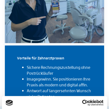
Vorteile für Zahnarztpraxen
Sichere Rechnungszustellung ohne
Postrückläufer
Imagegewinn. Sie positionieren Ihre
Praxis als modern und digital affin.
Antwort auf langersehnten Wunsch
vieler Patienten
Schnelle & einfache Registrierung in
der Praxis möglich