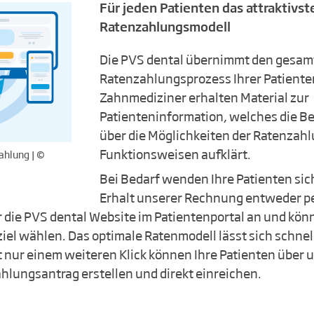
Für jeden Patienten das attraktivst
Ratenzahlungsmodell
Die PVS dental übernimmt den gesam
Ratenzahlungsprozess Ihrer Patienten
Zahnmediziner erhalten Material zur
Patienteninformation, welches die Be
über die Möglichkeiten der Ratenzahl
Funktionsweisen aufklärt.
ahlung | ©
Bei Bedarf wenden Ihre Patienten sic
Erhalt unserer Rechnung entweder per
r die PVS dental Website im Patientenportal an und könn
el wählen. Das optimale Ratenmodell lässt sich schnell
it nur einem weiteren Klick können Ihre Patienten über 
hlungsantrag erstellen und direkt einreichen.