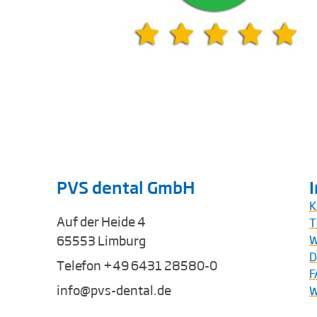
PVS dental GmbH
K
Auf der Heide 4
T
65553 Limburg
W
D
Telefon +49 6431 28580-0
F
info@pvs-dental.de
W