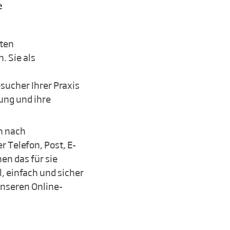
e
ten
. Sie als
sucher Ihrer Praxis
ung und ihre
h nach
 Telefon, Post, E-
en das für sie
, einfach und sicher
unseren Online-