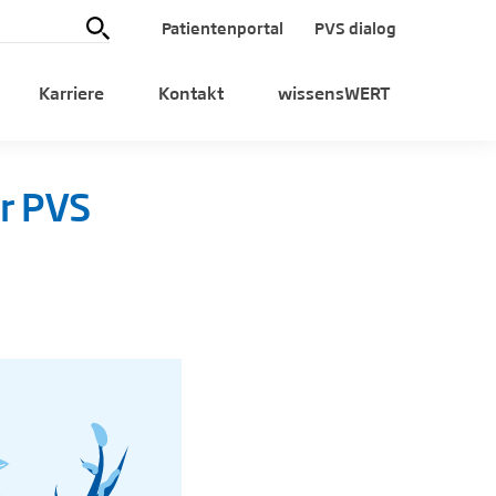
Patientenportal
PVS dialog
Karriere
Kontakt
wissensWERT
r PVS