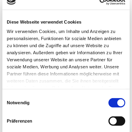
Alternativen!
Die Abrechnungsexperten der PVS dental kennen GOZ
Diese Webseite verwendet Cookies
und GOÄ in all ihren Kommentierungen; sie nehmen
Wir verwenden Cookies, um Inhalte und Anzeigen zu
sich für Sie die Zeit, alle Abrechnungsmöglichkeiten
zu prüfen und ökonomischere Alternativen für Sie zu
personalisieren, Funktionen für soziale Medien anbieten
finden.
zu können und die Zugriffe auf unsere Website zu
analysieren. Außerdem geben wir Informationen zu Ihrer
Verwendung unserer Website an unsere Partner für
soziale Medien, Werbung und Analysen weiter. Unsere
Partner führen diese Informationen möglicherweise mit
Rechnungsprüfung -
weiteren Daten zusammen, die Sie ihnen bereitgestellt
haben oder die sie im Rahmen Ihrer Nutzung der Dienste
Rechtskonformität und
gesammelt haben.
Vollständigkeit!
Einwilligungsauswahl
Notwendig
Die Plausibilitätsprüfung der PVS dental stellt eine
verordnungskonforme und vollständige Abrechnung
Präferenzen
sicher – für ein Maximum an Entlastung im
Praxisalltag.