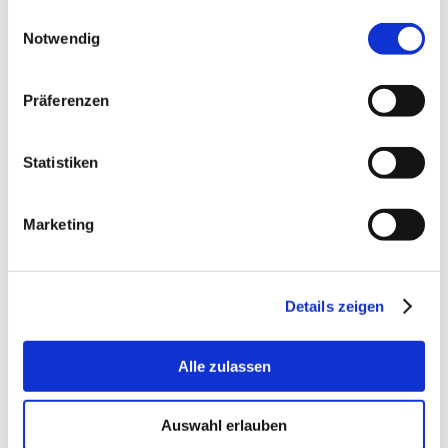
Anregungen. Wir freuen uns auf Ihr Feedback,
gesammelt haben.
Einwilligungsauswahl
denn Erfahrungen teilen ist so WERTvoll.
Notwendig
Präferenzen
Absolut zufrieden.
Nicht zufrieden.
Statistiken
Marketing
PVS dental GmbH
Auf der Heide 4
65553 Limburg
Details zeigen
Telefon +49 6431 28580-0
info@pvs-dental.de
Alle zulassen
Informationen
Auswahl erlauben
Kontakt