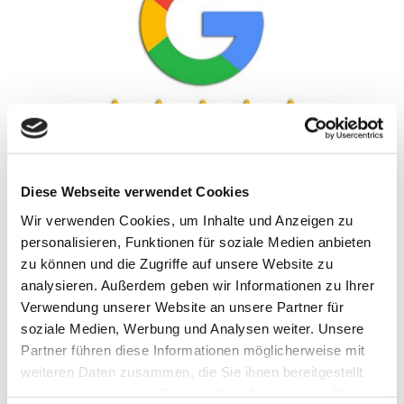
Lassen Sie Sterne bei Google für
Diese Webseite verwendet Cookies
uns sprechen!
Wir verwenden Cookies, um Inhalte und Anzeigen zu
Sie sind von uns und unseren
personalisieren, Funktionen für soziale Medien anbieten
Dienstleistungen begeistert? Dann zögern Sie
zu können und die Zugriffe auf unsere Website zu
nicht, uns auf Google My Business zu
analysieren. Außerdem geben wir Informationen zu Ihrer
bewerten. Denn Ihr Lob ist unser größter
Verwendung unserer Website an unsere Partner für
Ansporn.
soziale Medien, Werbung und Analysen weiter. Unsere
Wie zufrieden sind Sie mit uns?
Klicken Sie
Partner führen diese Informationen möglicherweise mit
auf den entsprechenden Button und
weiteren Daten zusammen, die Sie ihnen bereitgestellt
hinterlassen Sie Ihre Rezension bzw. Ihre
haben oder die sie im Rahmen Ihrer Nutzung der Dienste